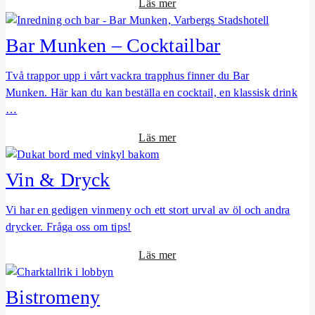
o
Läs mer
J
m
a
B
p
Bar Munken – Cocktailbar
a
a
r
n
Två trappor upp i vårt vackra trapphus finner du Bar
S
s
Munken. Här kan du kan beställa en cocktail, en klassisk drink
o
k
…
r
r
o
Läs mer
a
e
m
–
s
B
T
t
Vin & Dryck
a
a
a
r
k
u
Vi har en gedigen vinmeny och ett stort urval av öl och andra
M
b
r
drycker. Fråga oss om tips!
u
a
a
o
Läs mer
n
r
n
m
k
g
V
e
Bistromeny
i
n