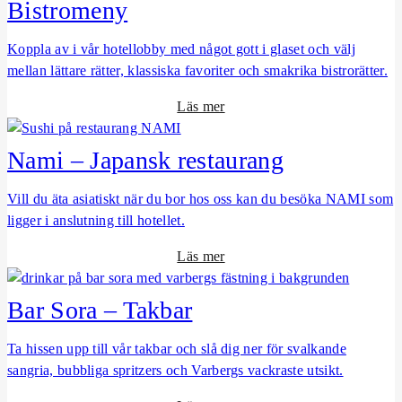
Bistromeny
Koppla av i vår hotellobby med något gott i glaset och välj
mellan lättare rätter, klassiska favoriter och smakrika bistrorätter.
o
Läs mer
m
B
Nami – Japansk restaurang
i
s
Vill du äta asiatiskt när du bor hos oss kan du besöka NAMI som
t
ligger i anslutning till hotellet.
r
o
Läs mer
o
m
m
N
e
Bar Sora – Takbar
a
n
m
y
Ta hissen upp till vår takbar och slå dig ner för svalkande
i
sangria, bubbliga spritzers och Varbergs vackraste utsikt.
–