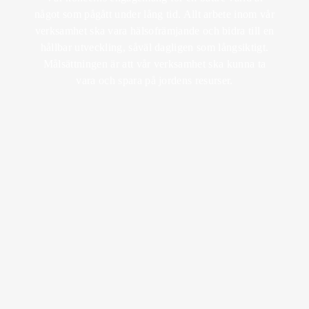
RETREAT
något som pågått under lång tid. Allt arbete inom vår
MEDLEMSKAP
BRUNCH
KICK OFF &
verksamhet ska vara hälsofrämjande och bidra till en
KÖP
EVENT
hållbar utveckling, såväl dagligen som långsiktigt.
PRESENTKORT
UNDERHÅLLNING
SPA MED BARN
MIDDAG
Målsättningen är att vår verksamhet ska kunna ta
BRÖLLOP
vara och spara på jordens resurser.
LOTUS MEMBER
SOMMAR I
BOKA SPA
BISTROMENY
VARBERG
FEST
AFTER WORK
KÖP
LOKALER
PRESENTKORT
VIN & DRYCK
AKTIVITETER
EVENEMANGSKALENDER
SKICKA EN
FÖRFRÅGAN
BOKA BORD
PAKETMENYER