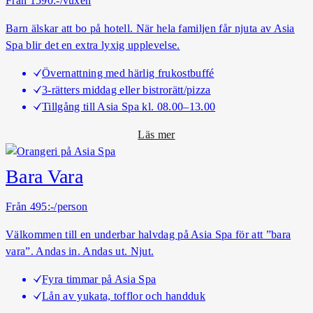
Från 1590:-/vuxen
t
s
Barn älskar att bo på hotell. När hela familjen får njuta av Asia
p
Spa blir det en extra lyxig upplevelse.
a
Övernattning med härlig frukostbuffé
k
3-rätters middag eller bistrorätt/pizza
e
Tillgång till Asia Spa kl. 08.00–13.00
t
o
Läs mer
m
A
Bara Vara
s
i
Från 495:-/person
a
Välkommen till en underbar halvdag på Asia Spa för att ”bara
S
vara”. Andas in. Andas ut. Njut.
p
a
Fyra timmar på Asia Spa
F
Lån av yukata, tofflor och handduk
a