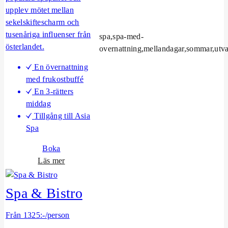
upplev mötet mellan
sekelskiftescharm och
tusenåriga influenser från
spa,spa-med-
österlandet.
overnattning,mellandagar,sommar,utv
En övernattning
med frukostbuffé
En 3-rätters
middag
Tillgång till Asia
Spa
Boka
o
Läs mer
m
L
Spa & Bistro
i
l
Från 1325:-/person
l