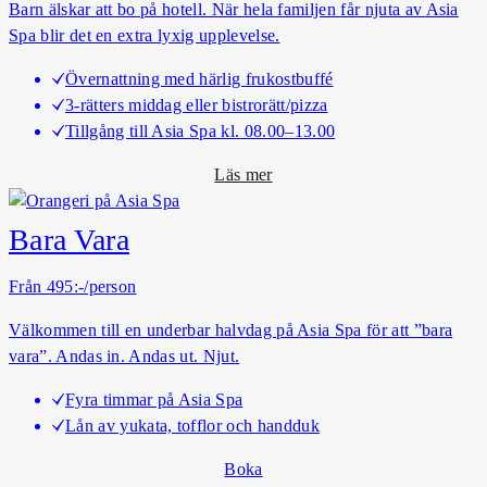
s
Barn älskar att bo på hotell. När hela familjen får njuta av Asia
p
Spa blir det en extra lyxig upplevelse.
a
Övernattning med härlig frukostbuffé
k
3-rätters middag eller bistrorätt/pizza
e
Tillgång till Asia Spa kl. 08.00–13.00
t
o
Läs mer
m
A
Bara Vara
s
i
Från 495:-/person
a
Välkommen till en underbar halvdag på Asia Spa för att ”bara
S
vara”. Andas in. Andas ut. Njut.
p
a
Fyra timmar på Asia Spa
F
Lån av yukata, tofflor och handduk
a
m
Boka
i