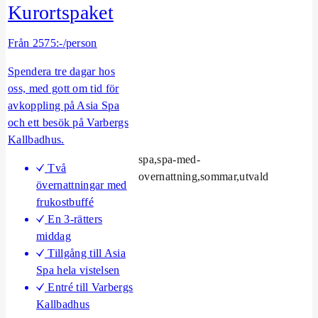
S
Kurortspaket
t
o
Från 2575:-/person
r
a
Spendera tre dagar hos
A
oss, med gott om tid för
s
avkoppling på Asia Spa
i
och ett besök på Varbergs
a
Kallbadhus.
S
spa,spa-med-
Två
p
overnattning,sommar,utvald
övernattningar med
a
frukostbuffé
En 3-rätters
middag
Tillgång till Asia
Spa hela vistelsen
Entré till Varbergs
Kallbadhus