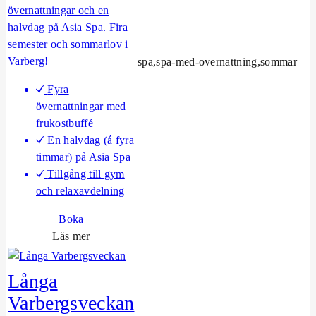
k
övernattningar och en
e
halvdag på Asia Spa. Fira
t
semester och sommarlov i
Varberg!
spa,spa-med-overnattning,sommar
Fyra
övernattningar med
frukostbuffé
En halvdag (á fyra
timmar) på Asia Spa
Tillgång till gym
och relaxavdelning
Boka
o
Läs mer
m
K
Långa
o
Varbergsveckan
r