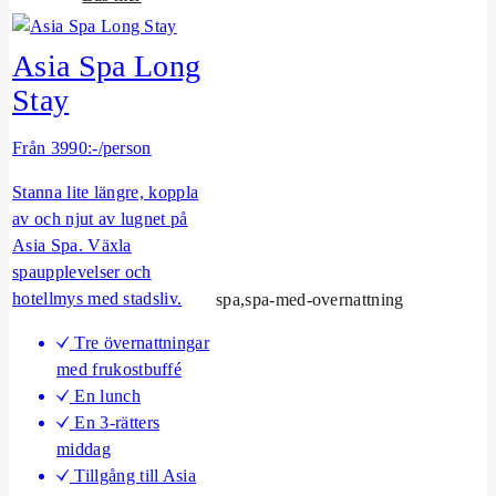
m
I
Asia Spa Long
n
Stay
C
o
Från 3990:-/person
n
v
Stanna lite längre, koppla
e
av och njut av lugnet på
r
Asia Spa. Växla
s
spaupplevelser och
a
hotellmys med stadsliv.
spa,spa-med-overnattning
t
i
Tre övernattningar
o
med frukostbuffé
n
En lunch
m
En 3-rätters
e
middag
d
Tillgång till Asia