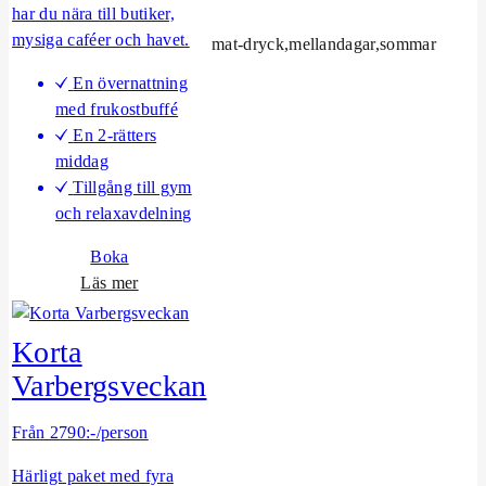
y
har du nära till butiker,
x
mysiga caféer och havet.
mat-dryck,mellandagar,sommar
En övernattning
med frukostbuffé
En 2-rätters
middag
Tillgång till gym
och relaxavdelning
Boka
o
Läs mer
m
C
Korta
i
Varbergsveckan
t
y
Från 2790:-/person
p
a
Härligt paket med fyra