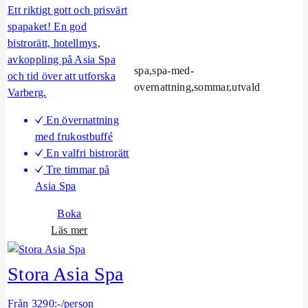
a
Ett riktigt gott och prisvärt
A
spapaket! En god
s
bistrorätt, hotellmys,
i
avkoppling på Asia Spa
spa,spa-med-
a
och tid över att utforska
overnattning,sommar,utvald
S
Varberg.
p
En övernattning
a
med frukostbuffé
En valfri bistrorätt
Tre timmar på
Asia Spa
Boka
o
Läs mer
m
S
Stora Asia Spa
p
a
Från 3290:-/person