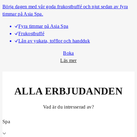
Börja dagen med vår goda frukostbuffé och njut sedan av fyra
a
timmar på Asia Spa.
r
k
Fyra timmar på Asia Spa
v
Frukostbuffé
ä
Lån av yukata, tofflor och handduk
l
l
Boka
o
Läs mer
m
F
r
ALLA ERBJUDANDEN
u
k
o
Vad är du intresserad av?
s
t
Spa
l
y