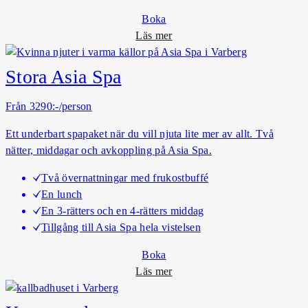
Boka
o
Läs mer
m
L
Stora Asia Spa
i
l
Från 3290:-/person
l
Ett underbart spapaket när du vill njuta lite mer av allt. Två
a
nätter, middagar och avkoppling på Asia Spa.
A
s
Två övernattningar med frukostbuffé
i
En lunch
a
En 3-rätters och en 4-rätters middag
S
Tillgång till Asia Spa hela vistelsen
p
a
Boka
o
Läs mer
m
S