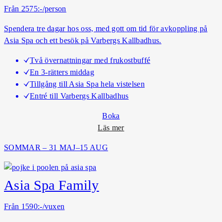
o
Från 2575:-/person
r
Spendera tre dagar hos oss, med gott om tid för avkoppling på
a
Asia Spa och ett besök på Varbergs Kallbadhus.
A
s
Två övernattningar med frukostbuffé
i
En 3-rätters middag
a
Tillgång till Asia Spa hela vistelsen
S
Entré till Varbergs Kallbadhus
p
a
Boka
o
Läs mer
m
SOMMAR – 31 MAJ–15 AUG
K
u
r
Asia Spa Family
o
r
Från 1590:-/vuxen
t