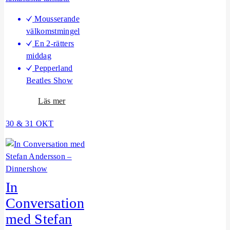
s
e
Mousserande
r
välkomstmingel
t
En 2-rätters
middag
Pepperland
Beatles Show
o
Läs mer
m
30 & 31 OKT
P
e
p
p
e
In
r
l
Conversation
a
med Stefan
n