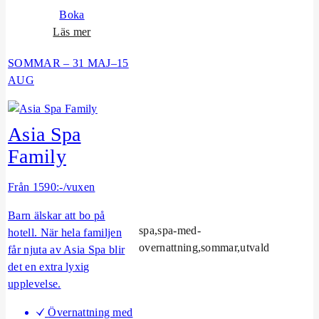
Boka
o
Läs mer
m
SOMMAR – 31 MAJ–15
K
AUG
u
r
o
Asia Spa
r
t
Family
s
p
Från 1590:-/vuxen
a
Barn älskar att bo på
k
spa,spa-med-
hotell. När hela familjen
e
overnattning,sommar,utvald
får njuta av Asia Spa blir
t
det en extra lyxig
upplevelse.
Övernattning med