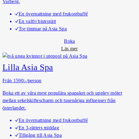
Varberg.
En övernattning med frukostbuffé
En valfri bistrorätt
Tre timmar på Asia Spa
Boka
o
Läs mer
m
S
Lilla Asia Spa
p
a
Från 1590:-/person
&
Boka ett av våra mest populära spapaket och upplev mötet
B
mellan sekelskiftescharm och tusenåriga influenser från
i
österlandet.
s
t
En övernattning med frukostbuffé
r
En 3-rätters middag
o
Tillgång till Asia Spa