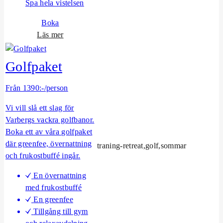
S
Spa hela vistelsen
t
Boka
e
o
Läs mer
f
m
a
A
n
Golfpaket
s
A
i
n
Från 1390:-/person
a
d
S
Vi vill slå ett slag för
e
p
Varbergs vackra golfbanor.
r
a
Boka ett av våra golfpaket
s
L
där greenfee, övernattning
s
traning-retreat,golf,sommar
o
och frukostbuffé ingår.
o
n
n
En övernattning
g
–
med frukostbuffé
S
D
En greenfee
t
i
Tillgång till gym
a
n