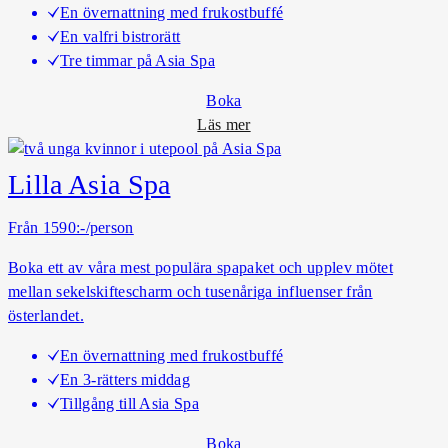
En övernattning med frukostbuffé
y
En valfri bistrorätt
x
Tre timmar på Asia Spa
Boka
o
Läs mer
m
S
Lilla Asia Spa
p
a
Från 1590:-/person
&
Boka ett av våra mest populära spapaket och upplev mötet
B
mellan sekelskiftescharm och tusenåriga influenser från
i
österlandet.
s
t
En övernattning med frukostbuffé
r
En 3-rätters middag
o
Tillgång till Asia Spa
Boka