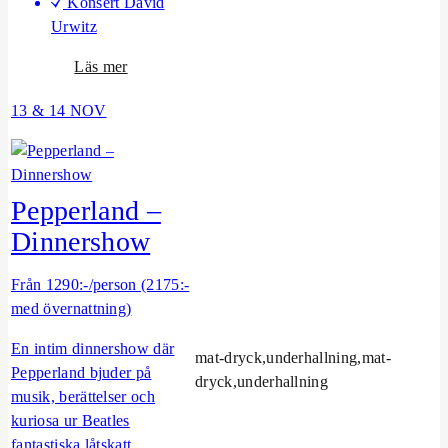
Konsert David
Urwitz
o
Läs mer
m
13 & 14 NOV
D
a
v
i
Pepperland –
d
U
Dinnershow
r
w
Från 1290:-/person (2175:-
i
med övernattning)
t
En intim dinnershow där
z
mat-dryck,underhallning,mat-
Pepperland bjuder på
K
dryck,underhallning
musik, berättelser och
o
kuriosa ur Beatles
n
fantastiska låtskatt.