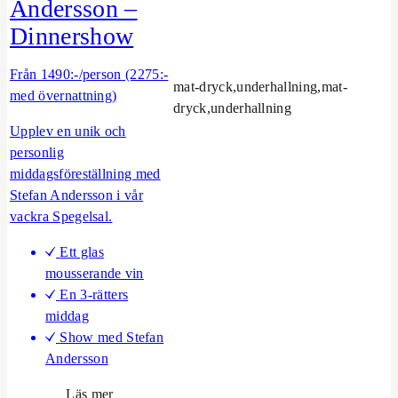
Andersson –
d
Dinnershow
–
D
Från 1490:-/person (2275:-
i
mat-dryck,underhallning,mat-
med övernattning)
n
dryck,underhallning
n
Upplev en unik och
e
personlig
r
middagsföreställning med
s
Stefan Andersson i vår
h
vackra Spegelsal.
o
w
Ett glas
mousserande vin
En 3-rätters
middag
Show med Stefan
Andersson
o
Läs mer