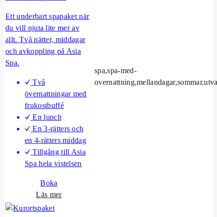
&
B
Ett underbart spapaket när
i
du vill njuta lite mer av
s
allt. Två nätter, middagar
t
och avkoppling på Asia
r
Spa.
spa,spa-med-
o
Två
overnattning,mellandagar,sommar,utv
övernattningar med
frukostbuffé
En lunch
En 3-rätters och
en 4-rätters middag
Tillgång till Asia
Spa hela vistelsen
Boka
o
Läs mer
m