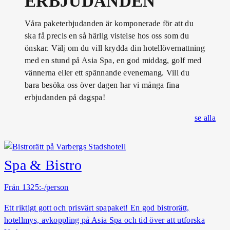
ERBJUDANDEN
RETREAT
MEDLEMSKAP
BRUNCH
KICK OFF &
KÖP
Våra paketerbjudanden är komponerade för att du
EVENT
PRESENTKORT
ska få precis en så härlig vistelse hos oss som du
UNDERHÅLLNING
SPA MED BARN
MIDDAG
önskar. Välj om du vill krydda din hotellövernattning
BRÖLLOP
med en stund på Asia Spa, en god middag, golf med
LOTUS MEMBER
SOMMAR I
BOKA SPA
BISTROMENY
vännerna eller ett spännande evenemang. Vill du
VARBERG
FEST
bara besöka oss över dagen har vi många fina
erbjudanden på dagspa!
AFTER WORK
KÖP
LOKALER
se alla
PRESENTKORT
VIN & DRYCK
AKTIVITETER
EVENEMANGSKALENDER
Spa & Bistro
SKICKA EN
FÖRFRÅGAN
Från 1325:-/person
BOKA BORD
Ett riktigt gott och prisvärt spapaket! En god bistrorätt,
PAKETMENYER
hotellmys, avkoppling på Asia Spa och tid över att utforska