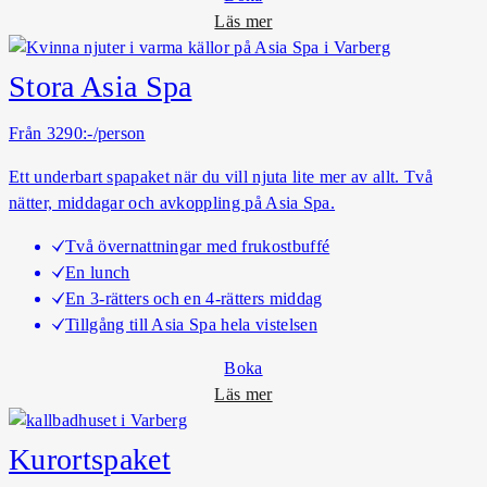
o
Läs mer
m
L
Stora Asia Spa
i
l
Från 3290:-/person
l
Ett underbart spapaket när du vill njuta lite mer av allt. Två
a
nätter, middagar och avkoppling på Asia Spa.
A
s
Två övernattningar med frukostbuffé
i
En lunch
a
En 3-rätters och en 4-rätters middag
S
Tillgång till Asia Spa hela vistelsen
p
a
Boka
o
Läs mer
m
S
Kurortspaket
t