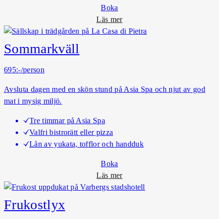
m
Boka
i
o
Läs mer
l
m
y
B
Sommarkväll
a
r
695:-/person
a
Avsluta dagen med en skön stund på Asia Spa och njut av god
V
mat i mysig miljö.
a
r
Tre timmar på Asia Spa
a
Valfri bistrorätt eller pizza
Lån av yukata, tofflor och handduk
Boka
o
Läs mer
m
S
Frukostlyx
o