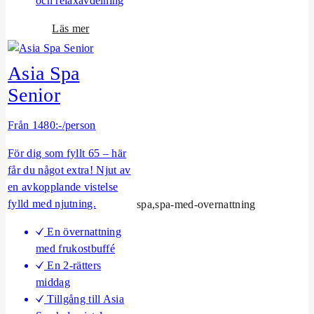
och relaxavdelning
y
n
e
o
Läs mer
r
m
s
G
Asia Spa
h
o
Senior
o
l
w
f
Från 1480:-/person
p
a
För dig som fyllt 65 – här
k
får du något extra! Njut av
e
en avkopplande vistelse
t
fylld med njutning.
spa,spa-med-overnattning
En övernattning
med frukostbuffé
En 2-rätters
middag
Tillgång till Asia