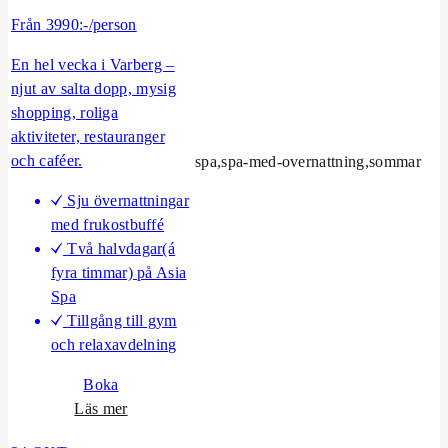
t
Från 3990:-/person
a
V
En hel vecka i Varberg –
a
njut av salta dopp, mysig
r
shopping, roliga
b
aktiviteter, restauranger
e
och caféer.
spa,spa-med-overnattning,sommar
r
g
Sju övernattningar
s
med frukostbuffé
v
Två halvdagar(á
e
fyra timmar) på Asia
c
Spa
k
Tillgång till gym
a
och relaxavdelning
n
Boka
o
Läs mer
m