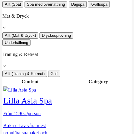
x
Allt (Spa)
Spa med övernattning
Dagspa
Kvällsspa
Mat & Dryck
Allt (Mat & Dryck)
Dryckesprovning
Underhållning
Träning & Retreat
Allt (Träning & Retreat)
Golf
Content
Category
Lilla Asia Spa
Från 1590:-/person
Boka ett av våra mest
populära spapaket och