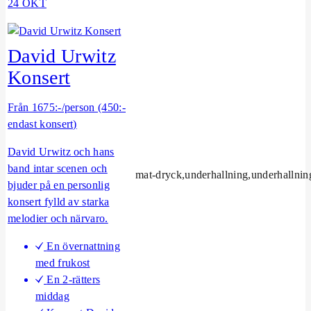
24 OKT
L
å
n
David Urwitz
g
a
Konsert
V
a
Från 1675:-/person (450:-
r
endast konsert)
b
David Urwitz och hans
e
band intar scenen och
r
mat-dryck,underhallning,underhallnin
bjuder på en personlig
g
konsert fylld av starka
s
melodier och närvaro.
v
e
En övernattning
c
med frukost
k
En 2-rätters
a
middag
n