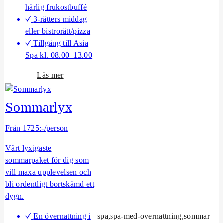
härlig frukostbuffé
3-rätters middag
eller bistrorätt/pizza
Tillgång till Asia
Spa kl. 08.00–13.00
o
Läs mer
m
A
Sommarlyx
s
i
Från 1725:-/person
a
S
Vårt lyxigaste
p
sommarpaket för dig som
a
vill maxa upplevelsen och
F
bli ordentligt bortskämd ett
a
dygn.
m
En övernattning i
spa,spa-med-overnattning,sommar
i