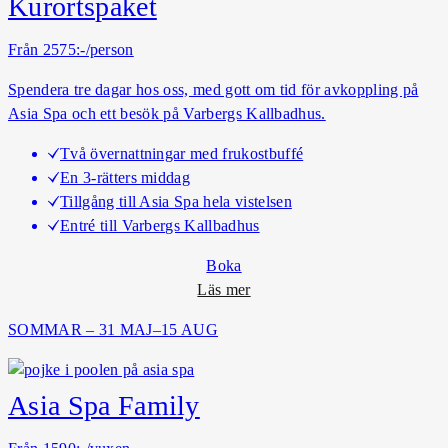
Kurortspaket
t
o
Från 2575:-/person
r
Spendera tre dagar hos oss, med gott om tid för avkoppling på
a
Asia Spa och ett besök på Varbergs Kallbadhus.
A
s
Två övernattningar med frukostbuffé
i
En 3-rätters middag
a
Tillgång till Asia Spa hela vistelsen
S
Entré till Varbergs Kallbadhus
p
a
Boka
o
Läs mer
m
SOMMAR – 31 MAJ–15 AUG
K
u
r
Asia Spa Family
o
r