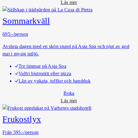
o
Läs mer
l
m
y
B
Sommarkväll
a
r
695:-/person
a
Avsluta dagen med en skön stund på Asia Spa och njut av god
V
mat i mysig miljö.
a
r
Tre timmar på Asia Spa
a
Valfri bistrorätt eller pizza
Lån av yukata, tofflor och handduk
Boka
o
Läs mer
m
S
Frukostlyx
o
m
Från 595:-/person
m