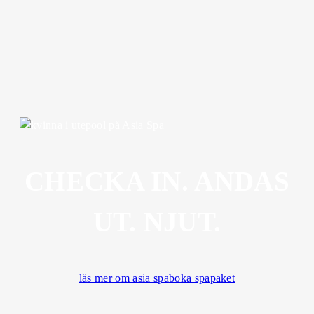
CHECKA IN. ANDAS
UT. NJUT.
läs mer om asia spa
boka spapaket