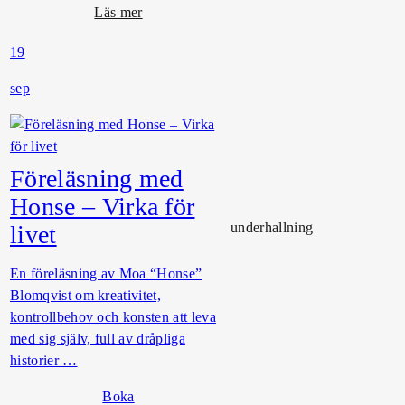
r
o
Läs mer
g
m
s
19
K
t
r
sep
o
o
r
g
g
t
o
Föreläsning med
r
Honse – Virka för
g
underhallning
livet
e
t
p
En föreläsning av Moa “Honse”
å
Blomqvist om kreativitet,
V
kontrollbehov och konsten att leva
a
med sig själv, full av dråpliga
r
historier …
b
Boka
e