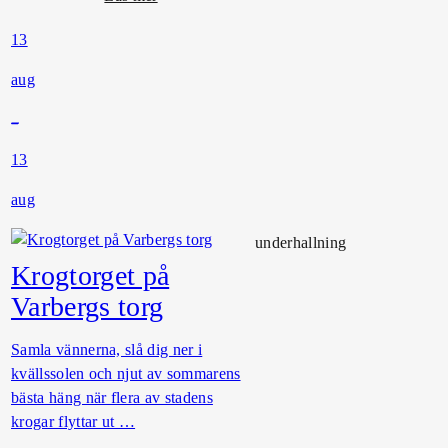
m
13
K
r
aug
o
g
t
13
o
r
aug
g
e
underhallning
t
Krogtorget på
p
Varbergs torg
å
V
Samla vännerna, slå dig ner i
a
kvällssolen och njut av sommarens
r
bästa häng när flera av stadens
b
krogar flyttar ut …
e