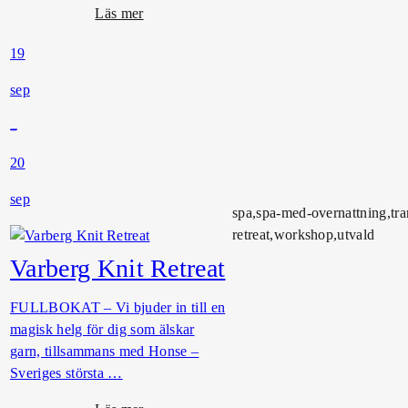
o
Läs mer
r
m
g
19
F
s
ö
t
sep
r
o
e
r
l
g
20
ä
s
sep
n
spa,spa-med-overnattning,tra
i
retreat,workshop,utvald
n
Varberg Knit Retreat
g
m
FULLBOKAT – Vi bjuder in till en
e
magisk helg för dig som älskar
d
garn, tillsammans med Honse –
H
Sveriges största …
o
n