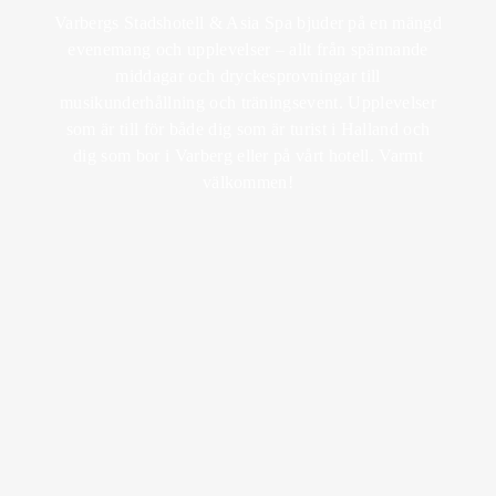
RETREAT
Varbergs Stadshotell & Asia Spa bjuder på en mängd
MEDLEMSKAP
BRUNCH
KICK OFF &
evenemang och upplevelser – allt från spännande
KÖP
EVENT
middagar och dryckesprovningar till
PRESENTKORT
UNDERHÅLLNING
SPA MED BARN
MIDDAG
musikunderhållning och träningsevent. Upplevelser
BRÖLLOP
som är till för både dig som är turist i Halland och
LOTUS MEMBER
SOMMAR I
BOKA SPA
BISTROMENY
dig som bor i Varberg eller på vårt hotell. Varmt
VARBERG
FEST
välkommen!
AFTER WORK
KÖP
LOKALER
PRESENTKORT
VIN & DRYCK
AKTIVITETER
EVENEMANGSKALENDER
SKICKA EN
FÖRFRÅGAN
BOKA BORD
PAKETMENYER