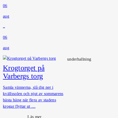
06
aug
06
aug
underhallning
Krogtorget på
Varbergs torg
Samla vännerna, slå dig ner i
kvällssolen och njut av sommarens
bästa häng när flera av stadens
krogar flyttar ut …
o
Läs mer