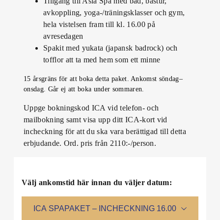
Tillgång till Asia Spa med bad, bastur,
avkoppling, yoga-/träningsklasser och gym,
hela vistelsen fram till kl. 16.00 på
avresedagen
Spakit med yukata (japansk badrock) och
tofflor att ta med hem som ett minne
15 årsgräns för att boka detta paket. Ankomst söndag–
onsdag. Går ej att boka under sommaren.
Uppge bokningskod ICA vid telefon- och
mailbokning samt visa upp ditt ICA-kort vid
incheckning för att du ska vara berättigad till detta
erbjudande. Ord. pris från 2110:-/person.
Välj ankomstid här innan du väljer datum:
ICA SPAPAKET – INCHECKNING 16.00