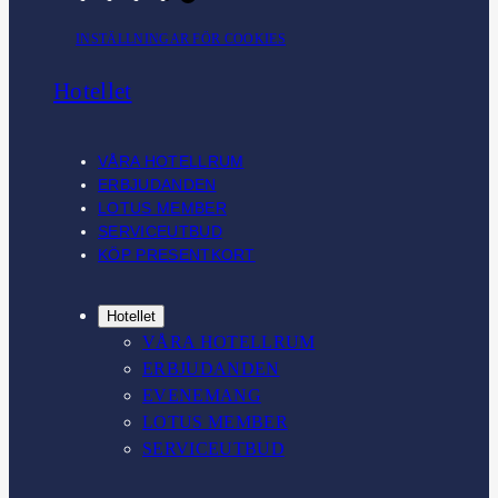
n
i
a
i
INSTÄLLNINGAR FÖR COOKIES
s
n
c
k
t
k
e
T
Hotellet
a
e
b
o
g
d
o
k
r
I
o
VÅRA HOTELLRUM
a
n
k
ERBJUDANDEN
m
LOTUS MEMBER
SERVICEUTBUD
KÖP PRESENTKORT
Hotellet
VÅRA HOTELLRUM
ERBJUDANDEN
EVENEMANG
LOTUS MEMBER
SERVICEUTBUD