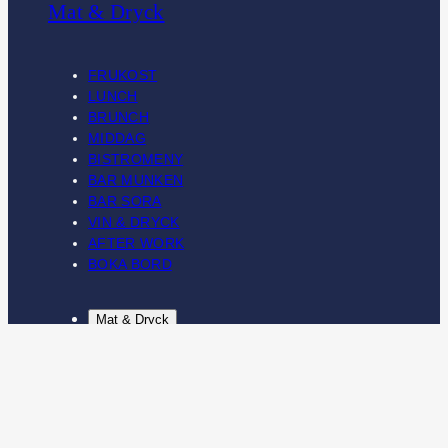
Mat & Dryck
FRUKOST
LUNCH
BRUNCH
MIDDAG
BISTROMENY
BAR MUNKEN
BAR SORA
VIN & DRYCK
AFTER WORK
BOKA BORD
Mat & Dryck
FRUKOST
LUNCH
BRUNCH
MIDDAG
BISTROMENY