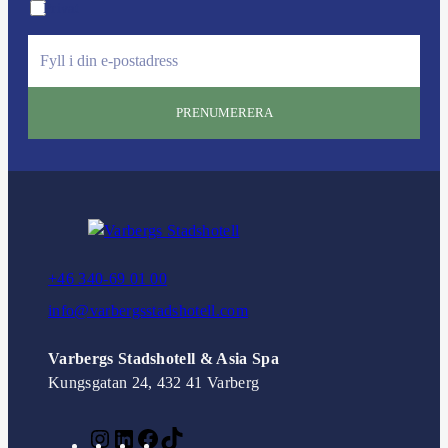
Privat
e
m
a
i
l
:
+46 340-69 01 00
info@varbergsstadshotell.com
Varbergs Stadshotell & Asia Spa
Kungsgatan 24, 432 41 Varberg
I
L
F
T