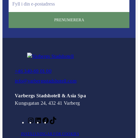
m
a
i
l
:
+46 340-69 01 00
info@varbergsstadshotell.com
Varbergs Stadshotell & Asia Spa
Kungsgatan 24, 432 41 Varberg
I
L
F
T
n
i
a
i
INSTÄLLNINGAR FÖR COOKIES
s
n
c
k