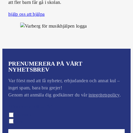
att fler barn får gå i skolan.
hjälp oss att hjälpa
PRENUMERERA PÅ VÅRT
NYHETSBREV
Var först med att få nyheter, erbjudanden och annat kul –
inget spam, bara bra grejer!
Genom att anmäla dig godkänner du vår
integritetspolicy
.
Vilka nyheter vill du få?
Konferens
Privat
e