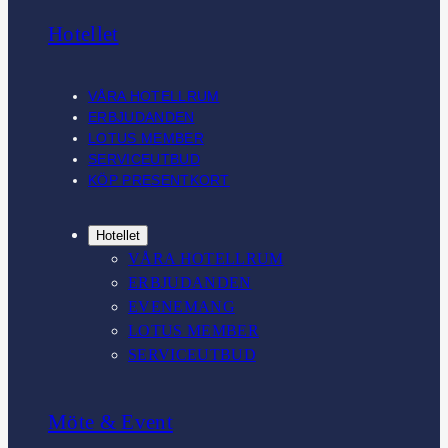
t
k
e
T
Hotellet
a
e
b
o
g
d
o
k
r
I
o
VÅRA HOTELLRUM
a
n
k
ERBJUDANDEN
m
LOTUS MEMBER
SERVICEUTBUD
KÖP PRESENTKORT
Hotellet
VÅRA HOTELLRUM
ERBJUDANDEN
EVENEMANG
LOTUS MEMBER
SERVICEUTBUD
Möte & Event