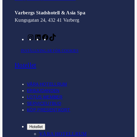
Varbergs Stadshotell & Asia Spa
Kungsgatan 24, 432 41 Varberg
I
L
F
T
n
i
a
i
INSTÄLLNINGAR FÖR COOKIES
s
n
c
k
t
k
e
T
Hotellet
a
e
b
o
g
d
o
k
r
I
o
VÅRA HOTELLRUM
a
n
k
ERBJUDANDEN
m
LOTUS MEMBER
SERVICEUTBUD
KÖP PRESENTKORT
Hotellet
VÅRA HOTELLRUM