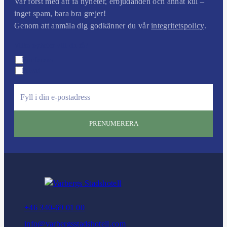
Var först med att få nyheter, erbjudanden och annat kul –
inget spam, bara bra grejer!
Genom att anmäla dig godkänner du vår
integritetspolicy
.
Vilka nyheter vill du få?
Konferens
Privat
e
m
a
i
l
:
+46 340-69 01 00
info@varbergsstadshotell.com